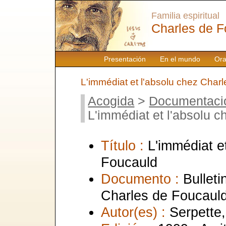
Familia espiritual
Charles de F
Presentación
En el mundo
Ora
L'immédiat et l'absolu chez Char
Acogida
>
Documentaci
L'immédiat et l'absolu 
Título :
L'immédiat e
Foucauld
Documento :
Bulleti
Charles de Foucaul
Autor(es) :
Serpette,