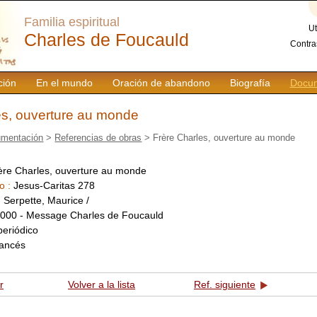
Familia espiritual
Ut
Charles de Foucauld
Contra
ción
En el mundo
Oración de abandono
Biografía
Docum
es, ouverture au monde
mentación
>
Referencias de obras
> Frère Charles, ouverture au monde
ère Charles, ouverture au monde
o :
Jesus-Caritas 278
:
Serpette, Maurice /
000 - Message Charles de Foucauld
periódico
rancés
r
Volver a la lista
Ref. siguiente