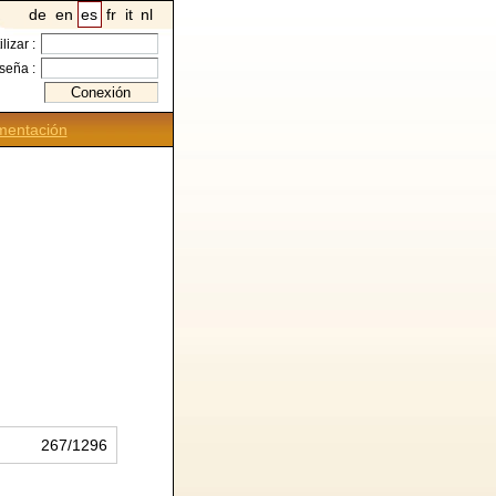
de
en
es
fr
it
nl
ilizar :
seña :
entación
267/1296