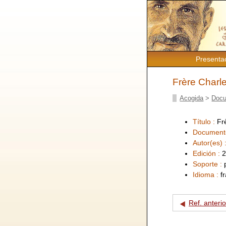
Presenta
Frère Charl
Acogida
>
Docu
Título :
Fr
Document
Autor(es) 
Edición :
2
Soporte :
Idioma :
f
Ref. anterio