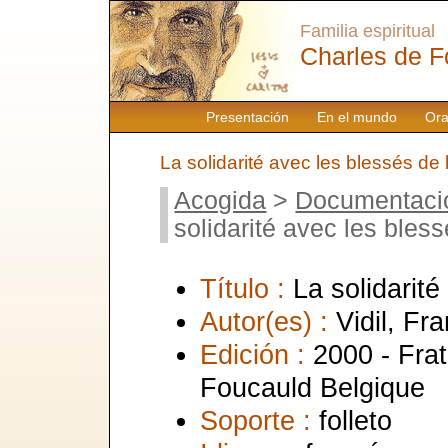
Familia espiritual
Charles de F
Presentación
En el mundo
Ora
La solidarité avec les blessés de 
Acogida
>
Documentaci
solidarité avec les bless
Título :
La solidarité
Autor(es) :
Vidil, Fra
Edición :
2000 - Frat
Foucauld Belgique
Soporte :
folleto