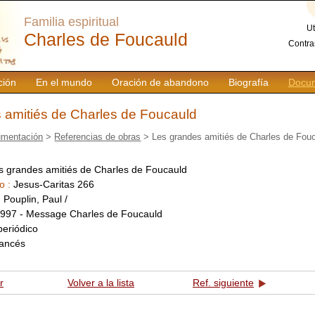
Familia espiritual
Ut
Charles de Foucauld
Contra
ción
En el mundo
Oración de abandono
Biografía
Docum
 amitiés de Charles de Foucauld
mentación
>
Referencias de obras
> Les grandes amitiés de Charles de Fou
s grandes amitiés de Charles de Foucauld
o :
Jesus-Caritas 266
:
Pouplin, Paul /
997 - Message Charles de Foucauld
periódico
rancés
r
Volver a la lista
Ref. siguiente