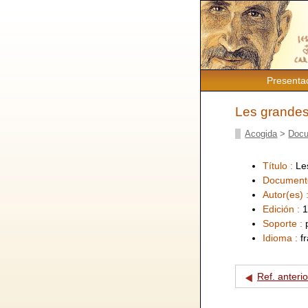
Presenta
Les grandes
Acogida
>
Docu
Título :
Le
Document
Autor(es) 
Edición :
1
Soporte :
Idioma :
f
Ref. anterio