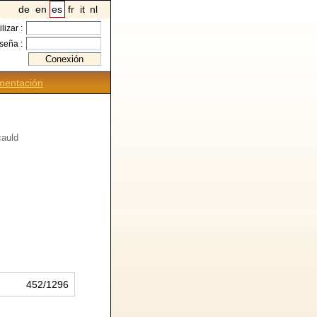
de
en
es
fr
it
nl
ilizar :
seña :
entación
cauld
452/1296