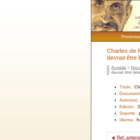
Presenta
Charles de F
devrait être 
Acogida
>
Docu
devrait être béa
Título :
Ch
Document
Autor(es) 
Edición :
2
Soporte :
Idioma :
f
Ref. anterio