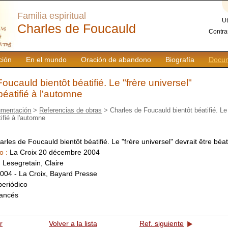
Familia espiritual
Ut
Charles de Foucauld
Contra
ción
En el mundo
Oración de abandono
Biografía
Docum
oucauld bientôt béatifié. Le "frère universel"
béatifié à l'automne
mentación
>
Referencias de obras
> Charles de Foucauld bientôt béatifié. Le 
tifié à l'automne
arles de Foucauld bientôt béatifié. Le "frère universel" devrait être béat
o :
La Croix 20 décembre 2004
:
Lesegretain, Claire
004 - La Croix, Bayard Presse
periódico
rancés
r
Volver a la lista
Ref. siguiente