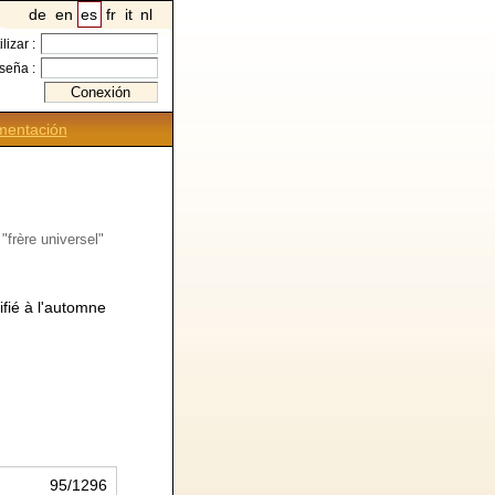
de
en
es
fr
it
nl
ilizar :
seña :
entación
"frère universel"
ifié à l'automne
95/1296