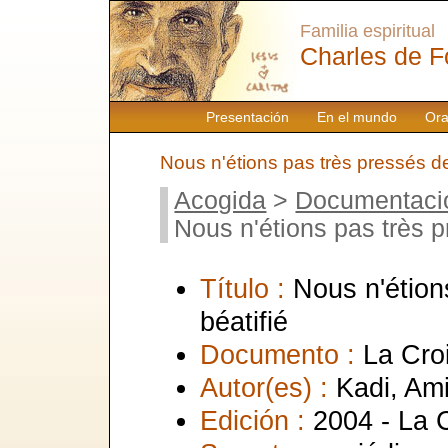
Familia espiritual
Charles de F
Presentación
En el mundo
Ora
Nous n'étions pas très pressés de 
Acogida
>
Documentaci
Nous n'étions pas très pr
Título :
Nous n'étion
béatifié
Documento :
La Cro
Autor(es) :
Kadi, Am
Edición :
2004 - La 