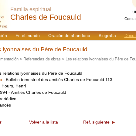
Familia espiritual
Ut
Charles de Foucauld
Contra
ción
En el mundo
Oración de abandono
Biografía
Docum
ns lyonnaises du Père de Foucauld
mentación
>
Referencias de obras
> Les relations lyonnaises du Père de Fo
s relations lyonnaises du Père de Foucauld
o :
Bulletin trimestriel des amitiés Charles de Foucauld 113
:
Hours, Henri
994 - Amitiés Charles de Foucauld
periódico
rancés
r
Volver a la lista
Ref. siguiente