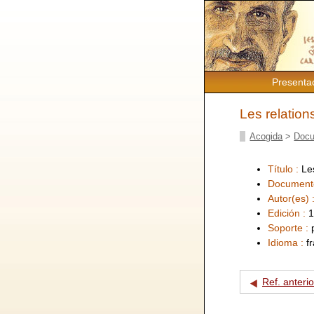
Presenta
Les relatio
Acogida
>
Docu
Título :
Le
Document
Autor(es) 
Edición :
1
Soporte :
Idioma :
f
Ref. anterio