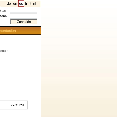
de
en
es
fr
it
nl
ilizar :
seña :
entación
ucauld
567/1296