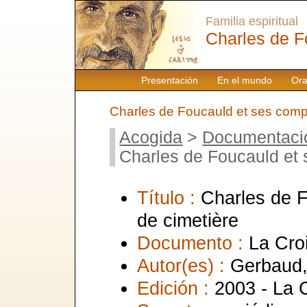
Familia espiritual
Charles de F
Presentación
En el mundo
Ora
Charles de Foucauld et ses com
Acogida
>
Documentaci
Charles de Foucauld et
Título :
Charles de 
de cimetière
Documento :
La Croi
Autor(es) :
Gerbaud,
Edición :
2003 - La 