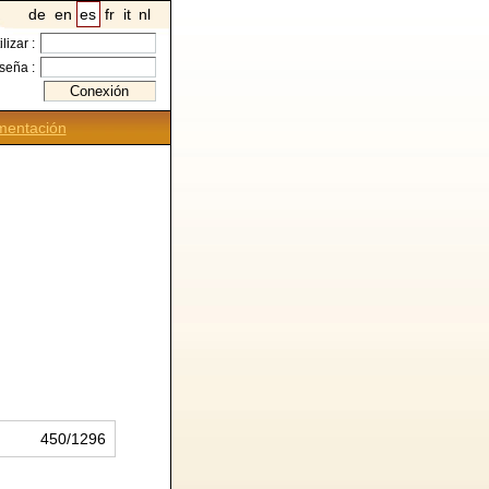
de
en
es
fr
it
nl
ilizar :
seña :
entación
450/1296