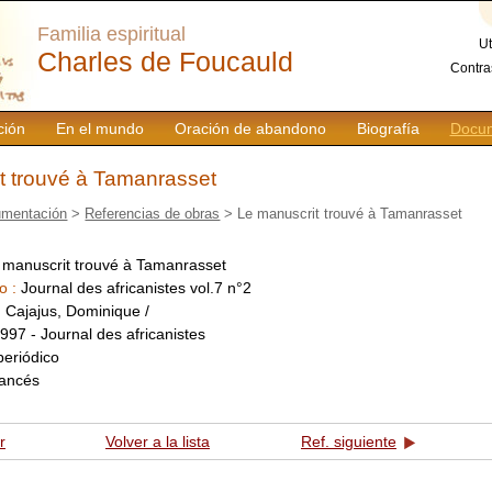
Familia espiritual
Ut
Charles de Foucauld
Contra
ción
En el mundo
Oración de abandono
Biografía
Docum
t trouvé à Tamanrasset
mentación
>
Referencias de obras
> Le manuscrit trouvé à Tamanrasset
 manuscrit trouvé à Tamanrasset
o :
Journal des africanistes vol.7 n°2
:
Cajajus, Dominique /
997 - Journal des africanistes
periódico
rancés
r
Volver a la lista
Ref. siguiente