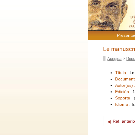
Presenta
Le manuscri
Acogida
>
Docu
Título :
Le
Document
Autor(es) 
Edición :
1
Soporte :
Idioma :
f
Ref. anterio