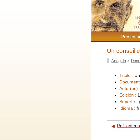
Presenta
Un conseill
Acogida
>
Docu
Título :
Un
Document
Autor(es) 
Edición :
1
Soporte :
Idioma :
f
Ref. anterio