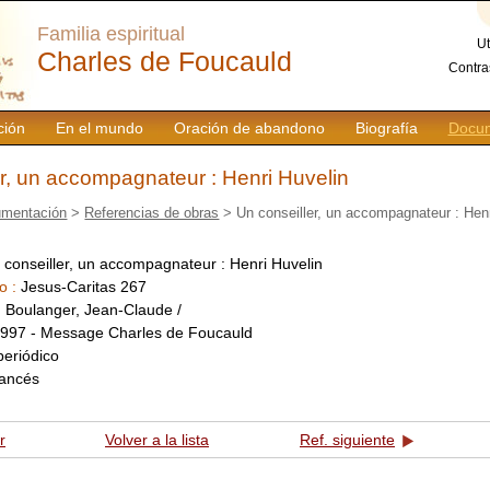
Familia espiritual
Ut
Charles de Foucauld
Contra
ción
En el mundo
Oración de abandono
Biografía
Docum
er, un accompagnateur : Henri Huvelin
mentación
>
Referencias de obras
> Un conseiller, un accompagnateur : Henr
 conseiller, un accompagnateur : Henri Huvelin
o :
Jesus-Caritas 267
:
Boulanger, Jean-Claude /
997 - Message Charles de Foucauld
periódico
rancés
r
Volver a la lista
Ref. siguiente