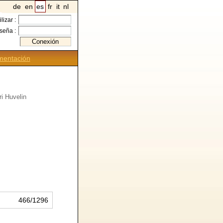
de
en
es
fr
it
nl
ilizar :
seña :
entación
i Huvelin
466/1296