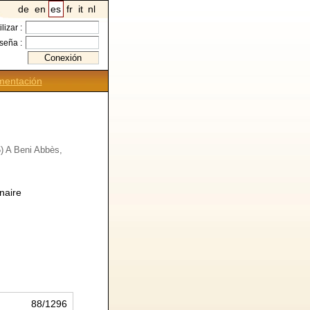
de
en
es
fr
it
nl
ilizar :
seña :
entación
) A Beni Abbès,
naire
88/1296