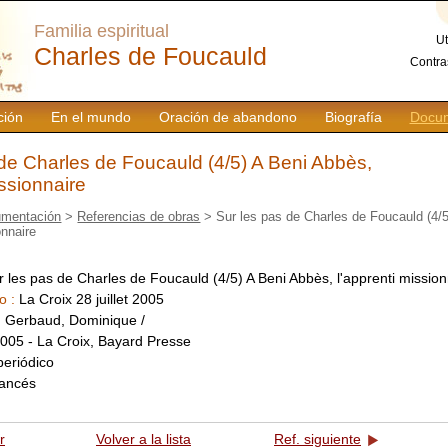
Familia espiritual
Ut
Charles de Foucauld
Contra
ción
En el mundo
Oración de abandono
Biografía
Docum
 de Charles de Foucauld (4/5) A Beni Abbès,
issionnaire
mentación
>
Referencias de obras
> Sur les pas de Charles de Foucauld (4/5
onnaire
r les pas de Charles de Foucauld (4/5) A Beni Abbès, l'apprenti mission
o :
La Croix 28 juillet 2005
:
Gerbaud, Dominique /
005 - La Croix, Bayard Presse
periódico
rancés
r
Volver a la lista
Ref. siguiente