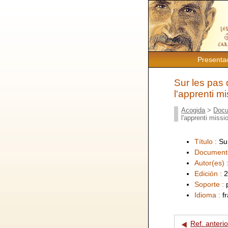
Presenta
Sur les pas
l'apprenti m
Acogida
>
Docu
l'apprenti missi
Título :
Su
Document
Autor(es) 
Edición :
2
Soporte :
Idioma :
f
Ref. anterio