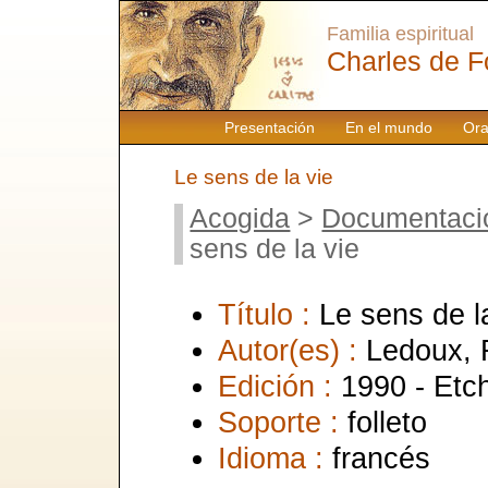
Familia espiritual
Charles de F
Presentación
En el mundo
Ora
Le sens de la vie
Acogida
>
Documentaci
sens de la vie
Título :
Le sens de l
Autor(es) :
Ledoux, 
Edición :
1990 - Etc
Soporte :
folleto
Idioma :
francés