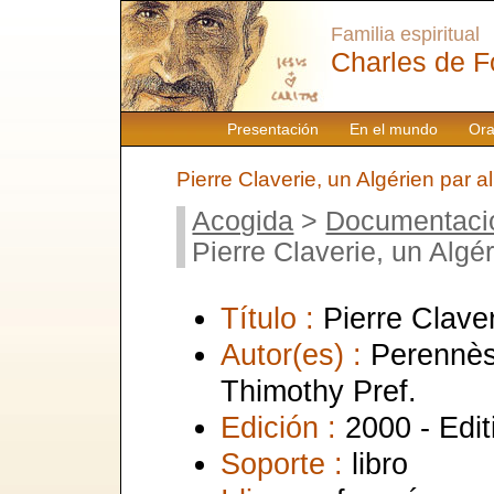
Familia espiritual
Charles de F
Presentación
En el mundo
Ora
Pierre Claverie, un Algérien par a
Acogida
>
Documentaci
Pierre Claverie, un Algér
Título :
Pierre Claver
Autor(es) :
Perennès
Thimothy Pref.
Edición :
2000 - Edit
Soporte :
libro