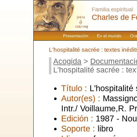
Familia espiritual
Charles de F
Presentación
En el mundo
Ora
L'hospitalité sacrée : textes inédit
Acogida
>
Documentaci
L'hospitalité sacrée : tex
Título :
L'hospitalité
Autor(es) :
Massigno
Intr./ Voillaume,R. Pr
Edición :
1987 - Nou
Soporte :
libro