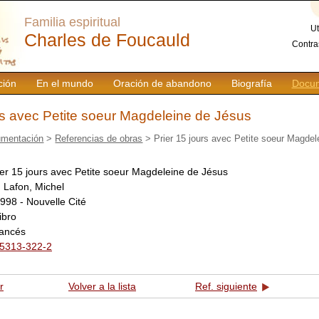
Familia espiritual
Ut
Charles de Foucauld
Contra
ción
En el mundo
Oración de abandono
Biografía
Docum
rs avec Petite soeur Magdeleine de Jésus
mentación
>
Referencias de obras
> Prier 15 jours avec Petite soeur Magdel
ier 15 jours avec Petite soeur Magdeleine de Jésus
:
Lafon, Michel
998 - Nouvelle Cité
libro
rancés
5313-322-2
r
Volver a la lista
Ref. siguiente