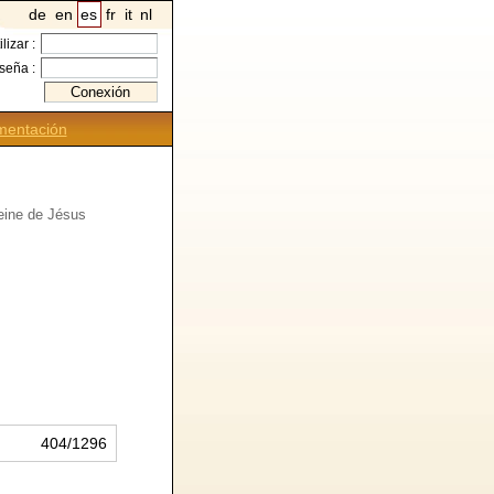
de
en
es
fr
it
nl
ilizar :
seña :
entación
eine de Jésus
404/1296