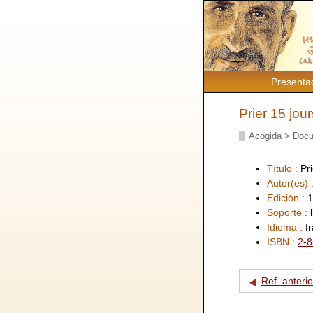
Presenta
Prier 15 jou
Acogida
>
Docu
Título :
Pr
Autor(es) 
Edición :
1
Soporte :
Idioma :
f
ISBN :
2-8
Ref. anterio