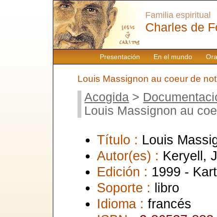
Familia espiritual
Charles de F
Presentación
En el mundo
Ora
Louis Massignon au coeur de not
Acogida
>
Documentaci
Louis Massignon au coe
Título :
Louis Massi
Autor(es) :
Keryell, 
Edición :
1999 - Kar
Soporte :
libro
Idioma :
francés