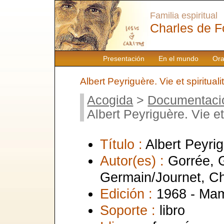
Familia espiritual
Charles de F
Presentación
En el mundo
Ora
Albert Peyriguère. Vie et spirituali
Acogida
>
Documentaci
Albert Peyriguère. Vie et 
Título :
Albert Peyrig
Autor(es) :
Gorrée, 
Germain/Journet, Ch
Edición :
1968 - Ma
Soporte :
libro