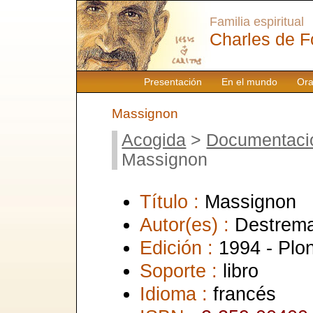
Familia espiritual
Charles de F
Presentación
En el mundo
Ora
Massignon
Acogida
>
Documentaci
Massignon
Título :
Massignon
Autor(es) :
Destrema
Edición :
1994 - Plo
Soporte :
libro
Idioma :
francés