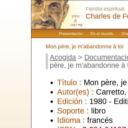
Familia espiritual
Charles de F
Presentación
En el mundo
Ora
Mon père, je m'abandonne à toi
Acogida
>
Documentaci
père, je m'abandonne à 
Título :
Mon père, je
Autor(es) :
Carretto,
Edición :
1980 - Edit
Soporte :
libro
Idioma :
francés