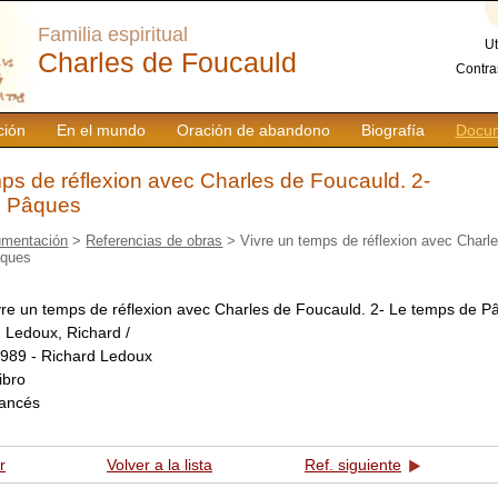
Familia espiritual
Ut
Charles de Foucauld
Contra
ción
En el mundo
Oración de abandono
Biografía
Docum
ps de réflexion avec Charles de Foucauld. 2-
e Pâques
mentación
>
Referencias de obras
> Vivre un temps de réflexion avec Charle
âques
vre un temps de réflexion avec Charles de Foucauld. 2- Le temps de P
:
Ledoux, Richard /
989 - Richard Ledoux
libro
rancés
r
Volver a la lista
Ref. siguiente