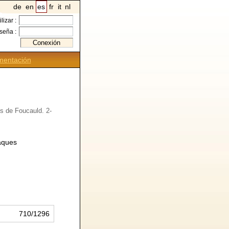
de
en
es
fr
it
nl
ilizar :
seña :
entación
s de Foucauld. 2-
âques
710/1296