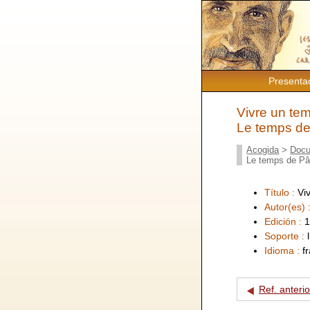
Presenta
Vivre un tem
Le temps d
Acogida
>
Docu
Le temps de P
Título :
Vi
Autor(es) 
Edición :
1
Soporte :
Idioma :
f
Ref. anterio