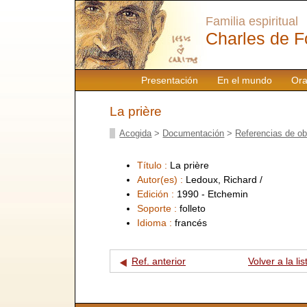
Familia espiritual
Charles de F
Presentación
En el mundo
Ora
La prière
Acogida
>
Documentación
>
Referencias de o
Título :
La prière
Autor(es) :
Ledoux, Richard /
Edición :
1990 - Etchemin
Soporte :
folleto
Idioma :
francés
Ref. anterior
Volver a la lis