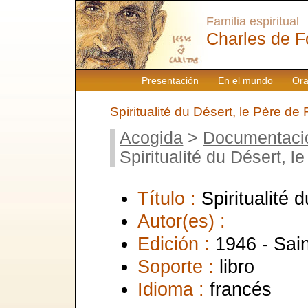
Familia espiritual
Charles de F
Presentación
En el mundo
Ora
Spiritualité du Désert, le Père de
Acogida
>
Documentaci
Spiritualité du Désert, 
Título :
Spiritualité
Autor(es) :
Edición :
1946 - Sai
Soporte :
libro
Idioma :
francés