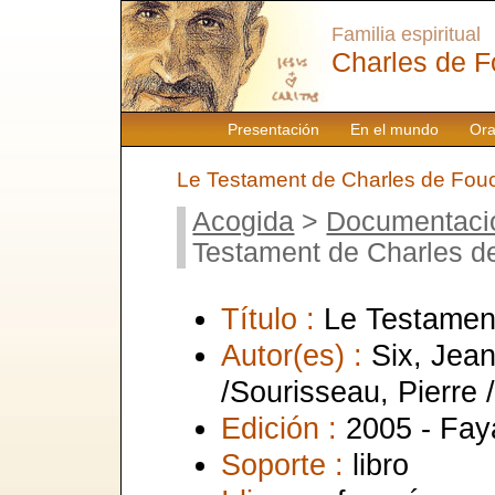
Familia espiritual
Charles de F
Presentación
En el mundo
Ora
Le Testament de Charles de Fou
Acogida
>
Documentaci
Testament de Charles d
Título :
Le Testamen
Autor(es) :
Six, Jean
/Sourisseau, Pierre /
Edición :
2005 - Fay
Soporte :
libro