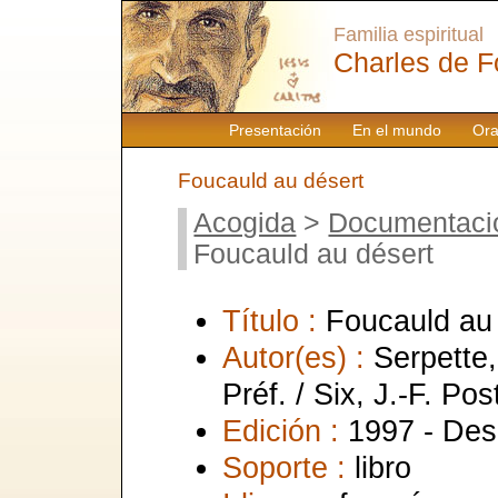
Familia espiritual
Charles de F
Presentación
En el mundo
Ora
Foucauld au désert
Acogida
>
Documentaci
Foucauld au désert
Título :
Foucauld au
Autor(es) :
Serpette
Préf. / Six, J.-F. Post
Edición :
1997 - Des
Soporte :
libro