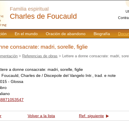
Familia espiritual
Ut
Charles de Foucauld
Contra
ción
En el mundo
Oración de abandono
Biografía
Docum
nne consacrate: madri, sorelle, figlie
mentación
>
Referencias de obras
> Lettere a donne consacrate: madri, sorell
ttere a donne consacrate: madri, sorelle, figlie
:
Foucauld, Charles de / Discepole del Vangelo Intr., trad. e note
015 - Glossa
libro
taliano
88871053547
r
Volver a la lista
Ref. siguiente