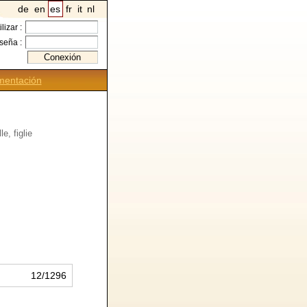
de
en
es
fr
it
nl
ilizar :
seña :
entación
e, figlie
12/1296