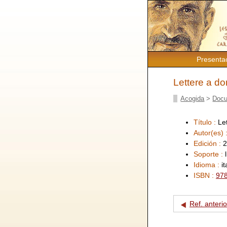
Presenta
Lettere a do
Acogida
>
Docu
Título :
Le
Autor(es) 
Edición :
2
Soporte :
Idioma :
i
ISBN :
97
Ref. anterio