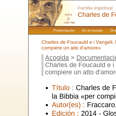
Familia espiritual
Charles de F
Presentación
En el mundo
Ora
Charles de Foucauld e i Vangeli. 
compiere un atto d'amore»
Acogida
>
Documentaci
Charles de Foucauld e i 
compiere un atto d'amo
Título :
Charles de F
la Bibbia «per compi
Autor(es) :
Fraccaro,
Edición :
2014 - Glo