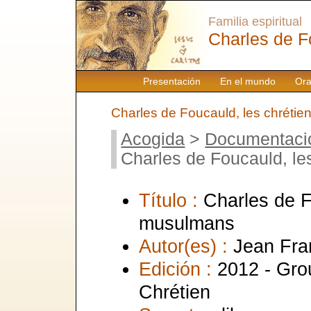
Familia espiritual
Charles de F
Presentación
En el mundo
Ora
Charles de Foucauld, les chrétie
Acogida
>
Documentaci
Charles de Foucauld, le
Título :
Charles de F
musulmans
Autor(es) :
Jean Fra
Edición :
2012 - Gro
Chrétien