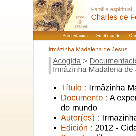
Familia espiritual
Charles de F
Presentación
En el mundo
Ora
Irmâzinha Madalena de Jesus
Acogida
>
Documentaci
Irmâzinha Madalena de
Título :
Irmâzinha M
Documento :
A expe
do mundo
Autor(es) :
Irmazinh
Edición :
2012 - Cid