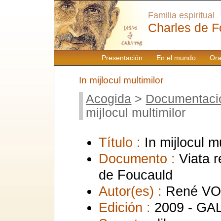
Familia espiritual
Charles de F
Presentación
En el mundo
Ora
In mijlocul multimilor
Acogida
>
Documentaci
mijlocul multimilor
Título :
In mijlocul m
Documento :
Viata r
de Foucauld
Autor(es) :
René V
Edición :
2009 - G