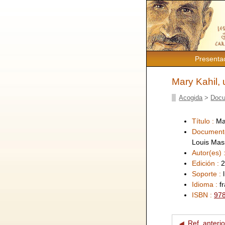
Presenta
Mary Kahil,
Acogida
>
Docu
Título :
Ma
Document
Louis Mass
Autor(es) 
Edición :
2
Soporte :
Idioma :
f
ISBN :
97
Ref. anterio