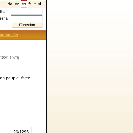
de
en
es
fr
it
nl
ilizar :
seña :
entación
(1889-1979)
son peuple. Avec
26/1296