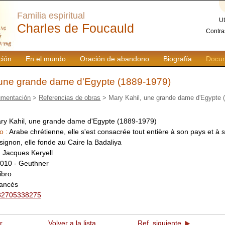
Familia espiritual
Ut
Charles de Foucauld
Contra
ción
En el mundo
Oración de abandono
Biografía
Docum
 une grande dame d'Egypte (1889-1979)
mentación
>
Referencias de obras
> Mary Kahil, une grande dame d'Egypte 
ry Kahil, une grande dame d'Egypte (1889-1979)
o :
Arabe chrétienne, elle s'est consacrée tout entière à son pays et à 
ignon, elle fonde au Caire la Badaliya
:
Jacques Keryell
010 - Geuthner
libro
rancés
82705338275
r
Volver a la lista
Ref. siguiente