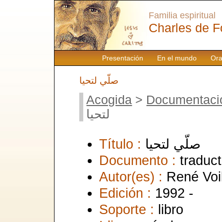
Familia espiritual
Charles de F
Presentación
En el mundo
Ora
صلّي لتحيا
Acogida
>
Documentaci
لتحيا
Título :
صلّي لتحيا
Documento :
traduct
Autor(es) :
René Voi
Edición :
1992 -
Soporte :
libro