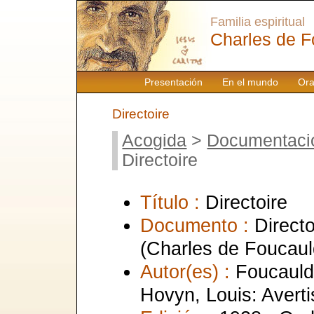
Familia espiritual
Charles de F
Presentación
En el mundo
Ora
Directoire
Acogida
>
Documentaci
Directoire
Título :
Directoire
Documento :
Direct
(Charles de Foucaul
Autor(es) :
Foucauld
Hovyn, Louis: Avert