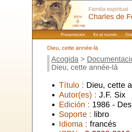
Familia espiritual
Charles de F
Presentación
En el mundo
Ora
Dieu, cette année-là
Acogida
>
Documentaci
Dieu, cette année-là
Título :
Dieu, cette 
Autor(es) :
J.F. Six
Edición :
1986 - Des
Soporte :
libro
Idioma :
francés