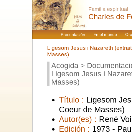
Familia espiritual
Charles de F
Presentación
En el mundo
Ora
Ligesom Jesus i Nazareth (extrai
Masses)
Acogida
>
Documentaci
Ligesom Jesus i Nazaret
Masses)
Título :
Ligesom Jesu
Coeur de Masses)
Autor(es) :
René Voi
Edición :
1973 - Pau