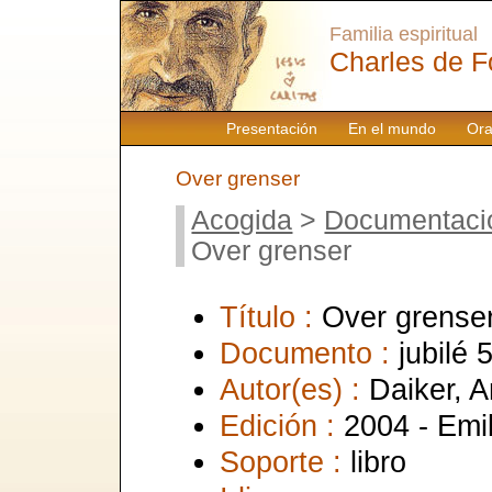
Familia espiritual
Charles de F
Presentación
En el mundo
Ora
Over grenser
Acogida
>
Documentaci
Over grenser
Título :
Over grense
Documento :
jubilé 
Autor(es) :
Daiker, A
Edición :
2004 - Emil
Soporte :
libro