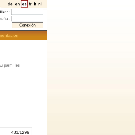
de
en
es
fr
it
nl
ilizar :
seña :
entación
u parmi les
431/1296