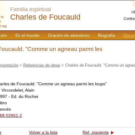
Familia espiritual
Ut
Charles de Foucauld
Contra
ción
En el mundo
Oración de abandono
Biografía
Docum
Foucauld. "Comme un agneau parmi les
mentación
>
Referencias de obras
> Charles de Foucauld. "Comme un agnea
arles de Foucauld. "Comme un agneau parmi les loups"
:
Vircondelet, Alain
997 - Ed. du Rocher
libro
rancés
68-02661-2
r
Volver a la lista
Ref. siguiente