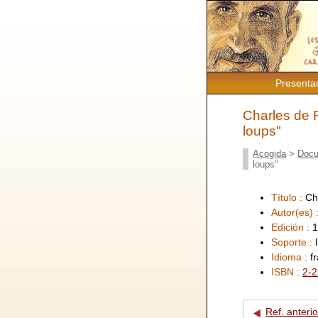
Presenta
Charles de 
loups"
Acogida
>
Docu
loups"
Título :
Ch
Autor(es) 
Edición :
1
Soporte :
Idioma :
f
ISBN :
2-2
Ref. anterio