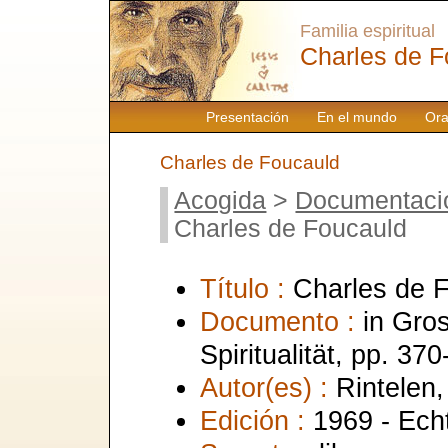
Familia espiritual
Charles de F
Presentación
En el mundo
Ora
Charles de Foucauld
Acogida
>
Documentaci
Charles de Foucauld
Título :
Charles de 
Documento :
in Gros
Spiritualität, pp. 37
Autor(es) :
Rintelen,
Edición :
1969 - Ech