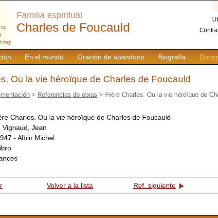
Familia espiritual
Ut
Charles de Foucauld
Contra
ción
En el mundo
Oración de abandono
Biografía
Docum
es. Ou la vie héroïque de Charles de Foucauld
mentación
>
Referencias de obras
> Frère Charles. Ou la vie héroïque de Ch
ère Charles. Ou la vie héroïque de Charles de Foucauld
:
Vignaud, Jean
947 - Albin Michel
libro
rancés
r
Volver a la lista
Ref. siguiente