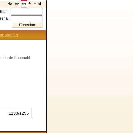
de
en
es
fr
it
nl
ilizar :
seña :
entación
arles de Foucauld
1198/1296