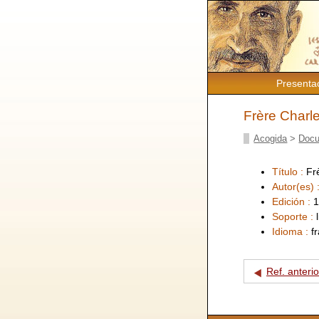
Presenta
Frère Charl
Acogida
>
Docu
Título :
Fr
Autor(es) 
Edición :
1
Soporte :
Idioma :
f
Ref. anterio