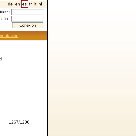
de
en
es
fr
it
nl
ilizar :
seña :
entación
ld
1267/1296