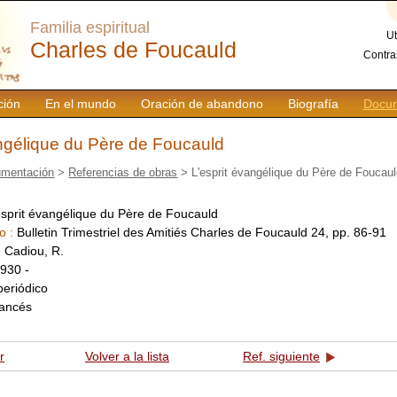
Familia espiritual
Ut
Charles de Foucauld
Contra
ción
En el mundo
Oración de abandono
Biografía
Docum
angélique du Père de Foucauld
mentación
>
Referencias de obras
> L'esprit évangélique du Père de Foucau
esprit évangélique du Père de Foucauld
o :
Bulletin Trimestriel des Amitiés Charles de Foucauld 24, pp. 86-91
:
Cadiou, R.
930 -
periódico
rancés
r
Volver a la lista
Ref. siguiente