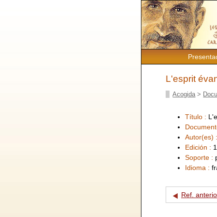
Presenta
L'esprit év
Acogida
>
Docu
Título :
L'
Document
Autor(es) 
Edición :
1
Soporte :
Idioma :
f
Ref. anterio