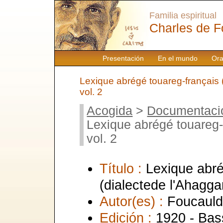
Familia espiritual
Charles de F
Presentación
En el mundo
Ora
Lexique abrégé touareg-français (
vol. 2
Acogida
>
Documentaci
Lexique abrégé touareg-f
vol. 2
Título :
Lexique abré
(dialectede l'Ahaggar
Autor(es) :
Foucauld
Edición :
1920 - Bas