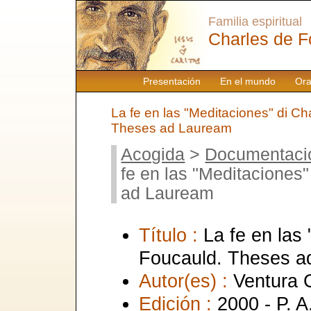
Familia espiritual
Charles de F
Presentación
En el mundo
Ora
La fe en las "Meditaciones" di Ch
Theses ad Lauream
Acogida
>
Documentaci
fe en las "Meditaciones
ad Lauream
Título :
La fe en las
Foucauld. Theses a
Autor(es) :
Ventura 
Edición :
2000 - P. A.