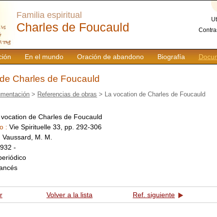
Familia espiritual
Ut
Charles de Foucauld
Contra
ción
En el mundo
Oración de abandono
Biografía
Docum
 de Charles de Foucauld
mentación
>
Referencias de obras
> La vocation de Charles de Foucauld
 vocation de Charles de Foucauld
o :
Vie Spirituelle 33, pp. 292-306
:
Vaussard, M. M.
932 -
periódico
rancés
r
Volver a la lista
Ref. siguiente