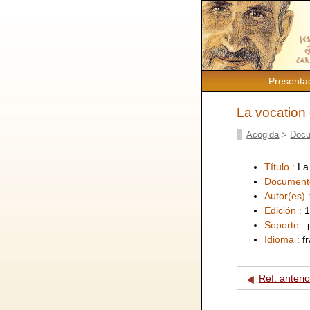
Presenta
La vocation
Acogida
>
Docu
Título :
La
Document
Autor(es) 
Edición :
1
Soporte :
Idioma :
f
Ref. anterio