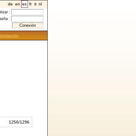
de
en
es
fr
it
nl
ilizar :
seña :
entación
1256/1296