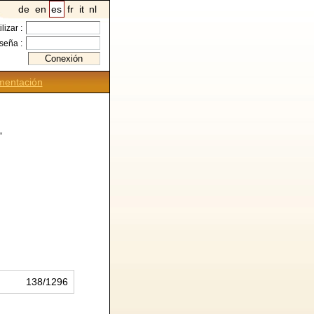
de
en
es
fr
it
nl
ilizar :
seña :
entación
"
138/1296