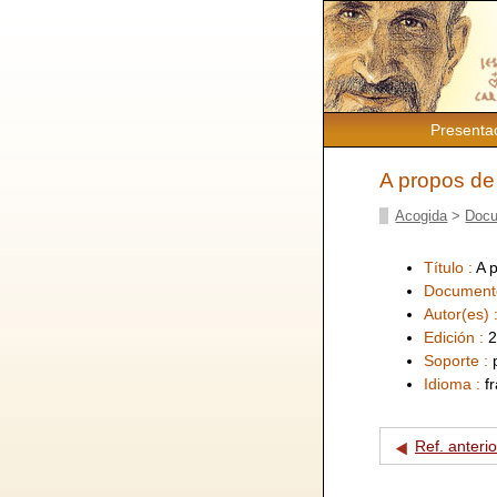
Presenta
A propos de
Acogida
>
Docu
Título :
A 
Document
Autor(es) 
Edición :
2
Soporte :
Idioma :
f
Ref. anterio