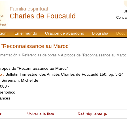
Familia espiritual
Ut
Charles de Foucauld
Contra
ción
En el mundo
Oración de abandono
Biografía
Docum
 "Reconnaissance au Maroc"
mentación
>
Referencias de obras
> A propos de "Reconnaissance au Maroc
propos de "Reconnaissance au Maroc"
o :
Bulletin Trimestriel des Amitiés Charles de Foucauld 150, pp. 3-14
:
Suremain, Michel de
003 -
periódico
rancés
r
Volver a la lista
Ref. siguiente