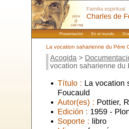
Familia espiritual
Charles de F
Presentación
En el mundo
Ora
La vocation saharienne du Père 
Acogida
>
Documentaci
vocation saharienne du
Título :
La vocation 
Foucauld
Autor(es) :
Pottier, 
Edición :
1959 - Plo
Soporte :
libro