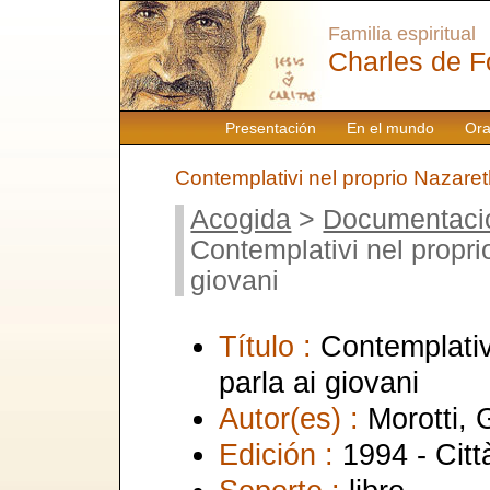
Familia espiritual
Charles de F
Presentación
En el mundo
Ora
Contemplativi nel proprio Nazareth
Acogida
>
Documentaci
Contemplativi nel propri
giovani
Título :
Contemplativ
parla ai giovani
Autor(es) :
Morotti, 
Edición :
1994 - Cit