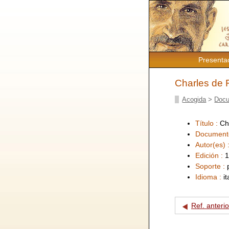
Presenta
Charles de 
Acogida
>
Docu
Título :
Ch
Document
Autor(es) 
Edición :
1
Soporte :
Idioma :
i
Ref. anterio