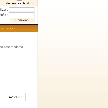
de
en
es
fr
it
nl
ilizar :
seña :
entación
omo post-moderno
425/1296