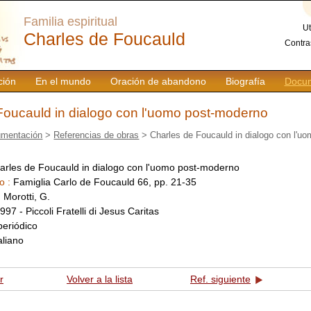
Familia espiritual
Ut
Charles de Foucauld
Contra
ción
En el mundo
Oración de abandono
Biografía
Docum
Foucauld in dialogo con l'uomo post-moderno
mentación
>
Referencias de obras
> Charles de Foucauld in dialogo con l'u
arles de Foucauld in dialogo con l'uomo post-moderno
o :
Famiglia Carlo de Foucauld 66, pp. 21-35
:
Morotti, G.
997 - Piccoli Fratelli di Jesus Caritas
periódico
taliano
r
Volver a la lista
Ref. siguiente