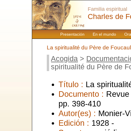
Familia espiritual
Charles de F
Presentación
En el mundo
Ora
La spiritualité du Père de Foucau
Acogida
>
Documentaci
spiritualité du Père de 
Título :
La spiritual
Documento :
Revue 
pp. 398-410
Autor(es) :
Monier-V
Edición :
1928 -