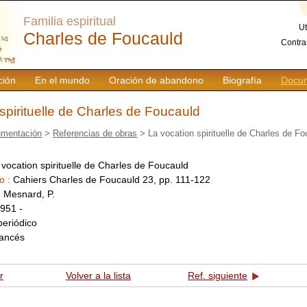
Familia espiritual
Ut
Charles de Foucauld
Contra
ción
En el mundo
Oración de abandono
Biografía
Docum
spirituelle de Charles de Foucauld
mentación
>
Referencias de obras
> La vocation spirituelle de Charles de F
 vocation spirituelle de Charles de Foucauld
o :
Cahiers Charles de Foucauld 23, pp. 111-122
:
Mesnard, P.
951 -
periódico
rancés
r
Volver a la lista
Ref. siguiente