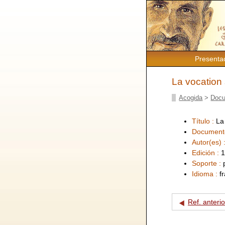
Presenta
La vocation 
Acogida
>
Docu
Título :
La
Document
Autor(es) 
Edición :
1
Soporte :
Idioma :
f
Ref. anterio