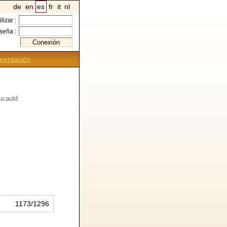
de
en
es
fr
it
nl
ilizar :
seña :
entación
oucauld
1173/1296