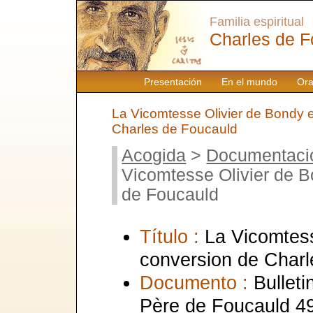
Familia espiritual
Charles de F
Presentación
En el mundo
Ora
La Vicomtesse Olivier de Bondy e
Charles de Foucauld
Acogida
>
Documentaci
Vicomtesse Olivier de B
de Foucauld
Título :
La Vicomtess
conversion de Charl
Documento :
Bullet
Père de Foucauld 49