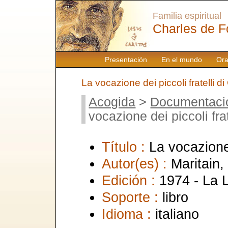
Familia espiritual
Charles de F
Presentación
En el mundo
Ora
La vocazione dei piccoli fratelli d
Acogida
>
Documentaci
vocazione dei piccoli fra
Título :
La vocazione 
Autor(es) :
Maritain, 
Edición :
1974 - La 
Soporte :
libro
Idioma :
italiano